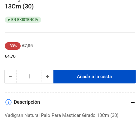
13Cm (30)
EN EXISTENCIA
Precio
Precio
€7,05
-33%
regular
de
€4,70
venta
−
+
Añadir a la cesta
Cantidad
Reducir
Aumentar
cantidad
cantidad
para
para
Vadigran
Vadigran
Descripción
Natural
Natural
Palo
Palo
Vadigran Natural Palo Para Masticar Girado 13Cm (30)
Para
Para
Masticar
Masticar
Girado
Girado
13Cm
13Cm