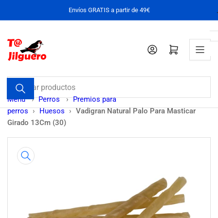
Pasar
Envíos GRATIS a partir de 49€
al
contenido
Iniciar sesión
Abrir cesta pequeña
Buscar
productos
Menu
›
Perros
›
Premios para
perros
›
Huesos
›
Vadigran Natural Palo Para Masticar
Girado 13Cm (30)
Pasar
a
la
información
del
producto