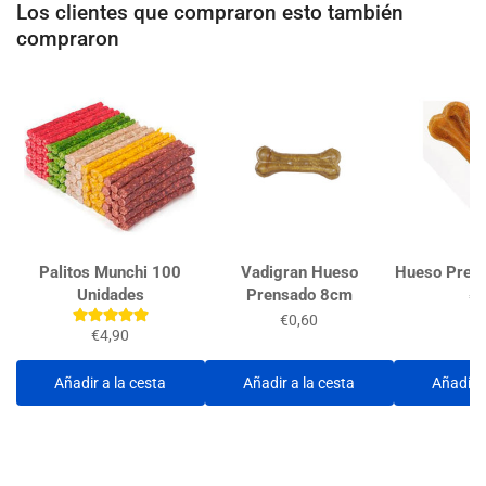
Los clientes que compraron esto también
(30)
(30)
compraron
Palitos Munchi 100
Vadigran Hueso
Hueso Pren
Unidades
Prensado 8cm
€3
€0,60
€4,90
Añadir a la cesta
Añadir a la cesta
Añadir a