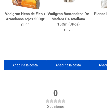
Vadigran Heno de Fleo +
Vadigran Bastoncitos De
Pienso Hu
Arándanos rojos 500gr
Madera De Avellana
€9
15Cm (3Pcs)
€1,00
€1,78
Añadir a la cesta
Añadir a la cesta
Añadir a
0
0
opiniones