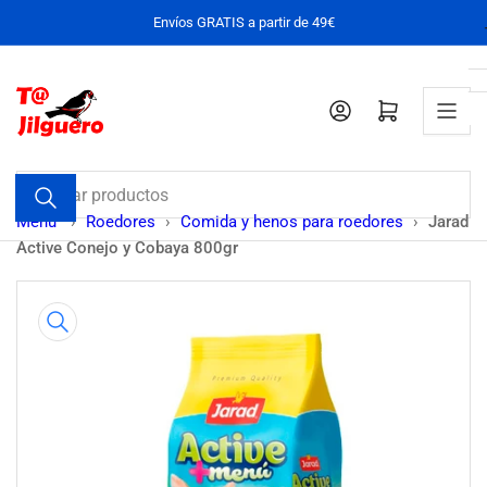
Pasar
Envíos GRATIS a partir de 49€
al
contenido
Iniciar sesión
Abrir cesta pequeña
Buscar
productos
Menu
›
Roedores
›
Comida y henos para roedores
›
Jarad
Active Conejo y Cobaya 800gr
Pasar
a
la
información
del
producto