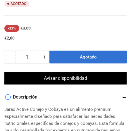
AGOTADO
Precio
Precio
€3,00
-33%
regular
de
€2,00
venta
−
+
Agotado
Cantidad
Reducir
Aumentar
cantidad
cantidad
para
para
Jarad
Jarad
Avisar disponibilidad
Active
Active
Conejo
Conejo
y
y
Descripción
Cobaya
Cobaya
800gr
800gr
Jarad Active Conejo y Cobaya es un alimento premium
especialmente diseñado para satisfacer las necesidades
nutricionales específicas de conejos y cobayas. Esta fórmula
ha sido desarrollada por expertos en nutrición de pequeños