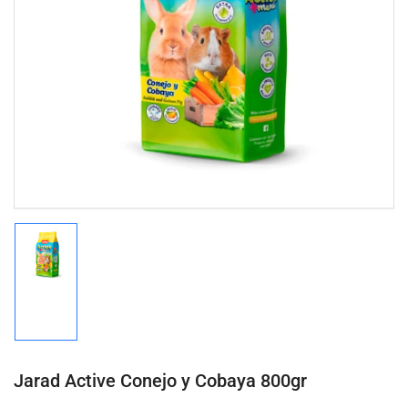
Abrir
medios
1
en
modal
Cargar
imagen
1
en
la
vista
de
Jarad Active Conejo y Cobaya 800gr
galería